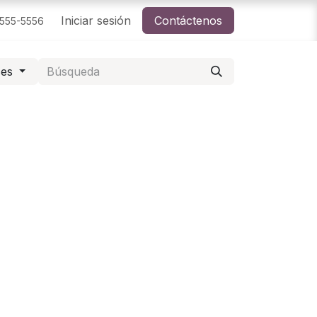
Iniciar sesión
Contáctenos
-555-5556
ses