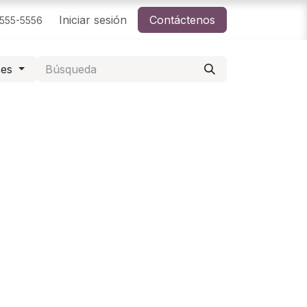
Iniciar sesión
Contáctenos
-555-5556
ses