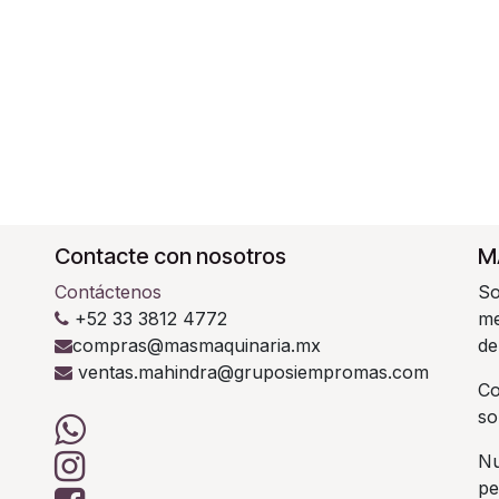
Contacte con nosotros
M
Contáctenos
So
+52 33 3812 4772
me
compras@masmaquinaria.mx
de
ventas.mahindra@gruposiempromas.com
C
so
Nu
pe