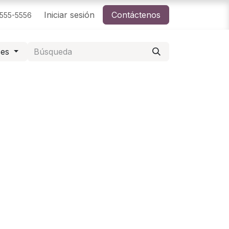
Iniciar sesión
Contáctenos
-555-5556
ses