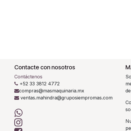
Contacte con nosotros
M
Contáctenos
So
+52 33 3812 4772
me
compras@masmaquinaria.mx
de
ventas.mahindra@gruposiempromas.com
C
so
Nu
pe