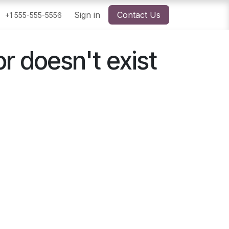
Sign in
Contact Us
+1 555-555-5556
or doesn't exist