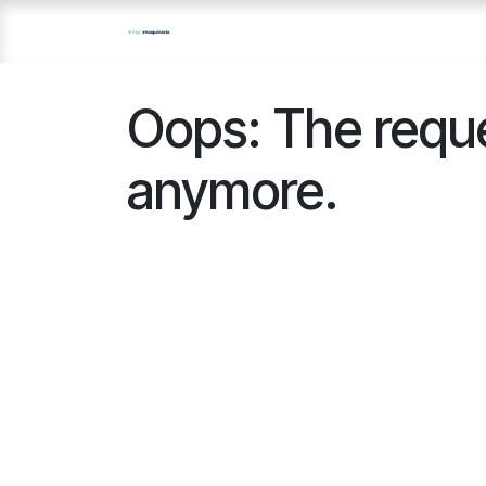
Skip to Content
Oops: The reques
anymore.