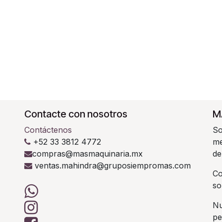
Contacte con nosotros
M
Contáctenos
So
+52 33 3812 4772
me
compras@masmaquinaria.mx
de
ventas.mahindra@gruposiempromas.com
C
so
Nu
pe